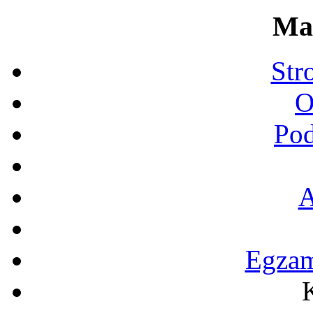
Ma
Str
O
Pod
A
Egza