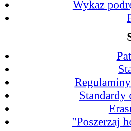
Wykaz podr
Pa
St
Regulaminy
Standardy 
Eras
"Poszerzaj 