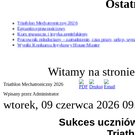
Ostat
Triathlon Mechatroniczny 2026
Egzamin sprawnościowy
Kurs spawacza i języka angielskiego
Pracownik młodociany – zatrudnienie, czas pracy, urlop, wy
Wyniki Konkursu Językowy House Master
Witamy na stronie
Triathlon Mechatroniczny 2026
Wpisany przez Administrator
wtorek, 09 czerwca 2026 09
Sukces uczniów
„Triat