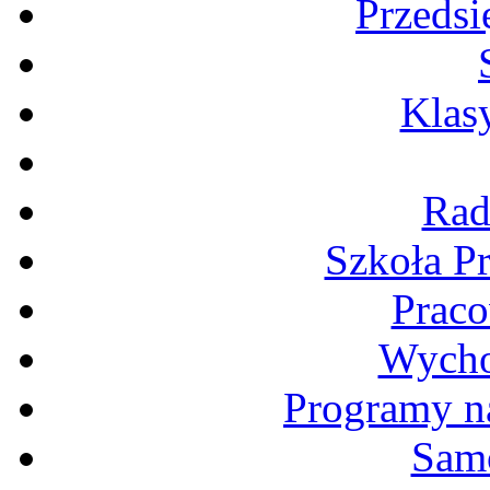
Przedsi
Klas
Rad
Szkoła P
Praco
Wycho
Programy n
Samo