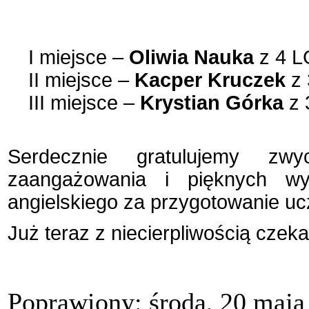
I miejsce –
Oliwia Nauka
z 4 L
II miejsce –
Kacper Kruczek
z 
III miejsce –
Krystian Górka
z 
Serdecznie gratulujemy zw
zaangażowania i pięknych wy
angielskiego za przygotowanie uc
Już teraz z niecierpliwością czek
Poprawiony: środa, 20 maja