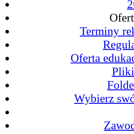
2
Ofer
Terminy re
Regula
Oferta eduka
Plik
Folde
Wybierz sw
Zawod