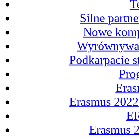
T
Silne partne
Nowe komp
Wyrównywan
Podkarpacie 
Pro
Eras
Erasmus 20
E
Erasmus 2