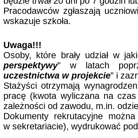
będzie trwał 20 dni po 7 godzin l
Pracodawców zgłaszają uczniowie
wskazuje szkoła.
Uwaga!!!
Osoby, które brały udział w jak
perspektywy
” w latach poprz
uczestnictwa w projekcie
” i za
Stażyści otrzymają wynagrodzen
pracę (kwota wyliczana na czas 
zależności od zawodu, m.in. odzie
Dokumenty rekrutacyjne można 
w sekretariacie), wydrukować podp